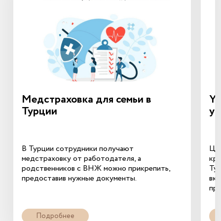
Медстраховка для семьи в
YD
Турции
ув
В Турции сотрудники получают
Це
медстраховку от работодателя, а
кр
родственников с ВНЖ можно прикрепить,
Тур
предоставив нужные документы.
вкл
при
Подробнее